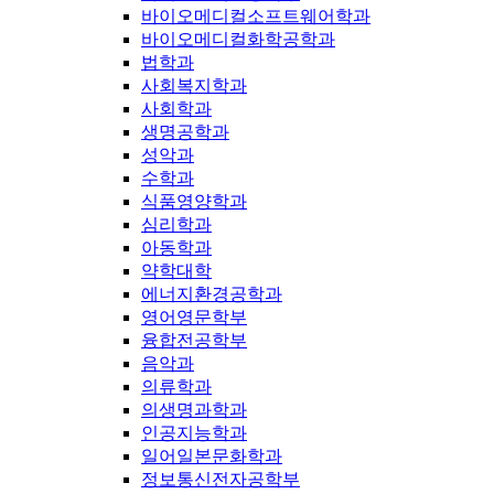
바이오메디컬소프트웨어학과
바이오메디컬화학공학과
법학과
사회복지학과
사회학과
생명공학과
성악과
수학과
식품영양학과
심리학과
아동학과
약학대학
에너지환경공학과
영어영문학부
융합전공학부
음악과
의류학과
의생명과학과
인공지능학과
일어일본문화학과
정보통신전자공학부