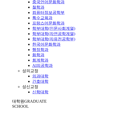
중국언어문화학과
철학과
컴퓨터정보공학부
특수교육과
프랑스어문화학과
학부대학(인문사회계열)
학부대학(자연공학계열)
학부대학(자유전공학부)
한국어문화학과
행정학과
화학과
회계학과
AI의공학과
성의교정
의과대학
간호대학
성신교정
신학대학
대학원
GRADUATE
SCHOOL