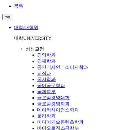
목록
top
대학/대학원
대학
UNIVERSITY
성심교정
경영학과
경제학과
공간디자인ㆍ소비자학과
교직과
국사학과
국어국문학과
국제학부
글로벌경영대학
글로벌경영학과
데이터사이언스학과
물리학과
미디어기술콘텐츠학과
바이오로직스공학부