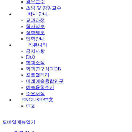
겸무교수
초빙 및 겸임교수
학사 안내
교과과정
학사정보
장학제도
입학안내
커뮤니티
공지사항
FAQ
학과소식
학과연구성과DB
포토갤러리
미래예술융합연구
예술융합주간
주요서식
ENGLISH/中文
中文
모바일메뉴열기