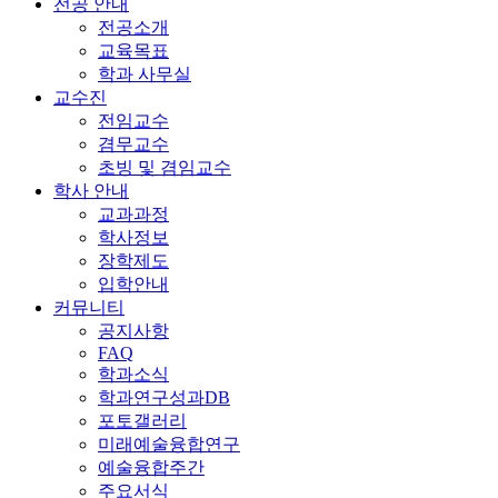
전공 안내
전공소개
교육목표
학과 사무실
교수진
전임교수
겸무교수
초빙 및 겸임교수
학사 안내
교과과정
학사정보
장학제도
입학안내
커뮤니티
공지사항
FAQ
학과소식
학과연구성과DB
포토갤러리
미래예술융합연구
예술융합주간
주요서식