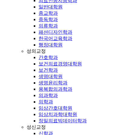
의료인공지능학과
일반대학원
종교학과
중독학과
의류학과
패션디자인학과
한국어교육학과
행정대학원
성의교정
간호학과
보건의료경영대학원
보건학과
생명대학원
생명윤리학과
융복합의과학과
의과학과
의학과
임상간호대학원
임상치과학대학원
정밀의료빅데이터학과
성신교정
신학과