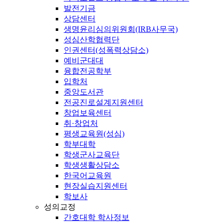
발전기금
상담센터
생명윤리심의위원회(IRB사무국)
성심산학협력단
인권센터(성폭력상담소)
예비군대대
융합전공학부
입학처
중앙도서관
전공진로설계지원센터
창업보육센터
취·창업처
평생교육원(성심)
학부대학
학생군사교육단
학생생활상담소
한국어교육원
현장실습지원센터
학보사
성의교정
간호대학 학사정보