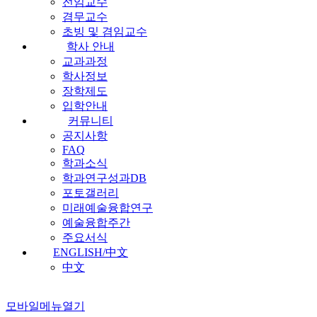
전임교수
겸무교수
초빙 및 겸임교수
학사 안내
교과과정
학사정보
장학제도
입학안내
커뮤니티
공지사항
FAQ
학과소식
학과연구성과DB
포토갤러리
미래예술융합연구
예술융합주간
주요서식
ENGLISH/中文
中文
모바일메뉴열기