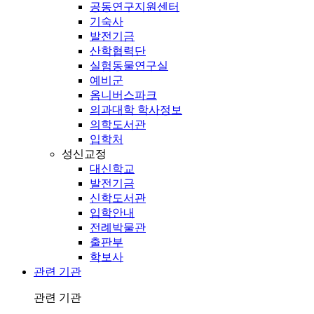
공동연구지원센터
기숙사
발전기금
산학협력단
실험동물연구실
예비군
옴니버스파크
의과대학 학사정보
의학도서관
입학처
성신교정
대신학교
발전기금
신학도서관
입학안내
전례박물관
출판부
학보사
관련 기관
관련 기관