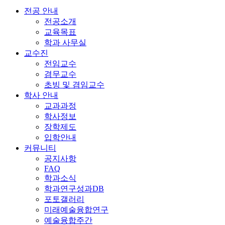
전공 안내
전공소개
교육목표
학과 사무실
교수진
전임교수
겸무교수
초빙 및 겸임교수
학사 안내
교과과정
학사정보
장학제도
입학안내
커뮤니티
공지사항
FAQ
학과소식
학과연구성과DB
포토갤러리
미래예술융합연구
예술융합주간