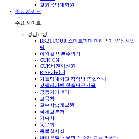
교회음악대학원
주요 사이트
주요 사이트
성심교정
BK21 FOUR 스마트파마 미래인재 양성사업
팀
이원길 인본주의상
CUK ON
CUK비전혁신원
RISE사업단
가톨릭대학교 감염병 종합안내
강엘리사벳 학술연구기금
공동기기센터
교목처
교수학습개발원
국제교류처
기숙사
동문회
동물실험실
바이오헬스 융합 신소재 교육연구단