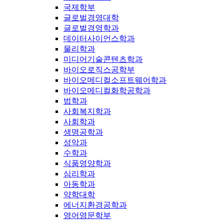
국제학부
글로벌경영대학
글로벌경영학과
데이터사이언스학과
물리학과
미디어기술콘텐츠학과
바이오로직스공학부
바이오메디컬소프트웨어학과
바이오메디컬화학공학과
법학과
사회복지학과
사회학과
생명공학과
성악과
수학과
식품영양학과
심리학과
아동학과
약학대학
에너지환경공학과
영어영문학부