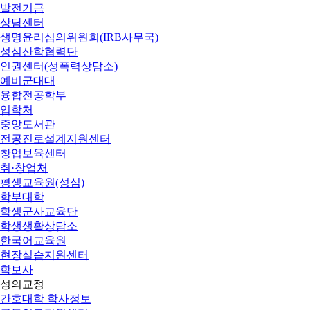
발전기금
상담센터
생명윤리심의위원회(IRB사무국)
성심산학협력단
인권센터(성폭력상담소)
예비군대대
융합전공학부
입학처
중앙도서관
전공진로설계지원센터
창업보육센터
취·창업처
평생교육원(성심)
학부대학
학생군사교육단
학생생활상담소
한국어교육원
현장실습지원센터
학보사
성의교정
간호대학 학사정보