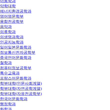
아동학과
약학대학
에너지환경공학과
영어영문학부
융합전공학부
음악과
의류학과
의생명과학과
인공지능학과
일어일본문화학과
정보통신전자공학부
중국언어문화학과
철학과
컴퓨터정보공학부
특수교육과
프랑스어문화학과
학부대학(인문사회계열)
학부대학(자연공학계열)
학부대학(자유전공학부)
한국어문화학과
행정학과
화학과