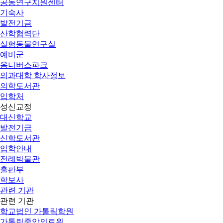
공동연구지원센터
기숙사
발전기금
산학협력단
실험동물연구실
예비군
옴니버스파크
의과대학 학사정보
의학도서관
입학처
성신교정
대신학교
발전기금
신학도서관
입학안내
전례박물관
출판부
학보사
관련 기관
관련 기관
학교법인 가톨릭학원
가톨릭중앙의료원