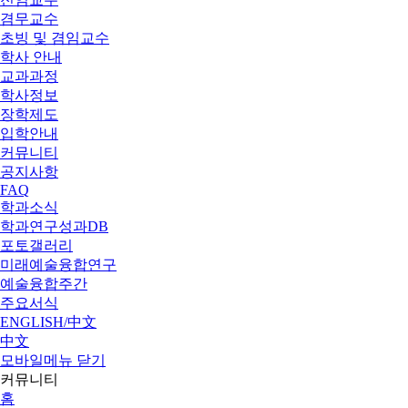
겸무교수
초빙 및 겸임교수
학사 안내
교과과정
학사정보
장학제도
입학안내
커뮤니티
공지사항
FAQ
학과소식
학과연구성과DB
포토갤러리
미래예술융합연구
예술융합주간
주요서식
ENGLISH/中文
中文
모바일메뉴 닫기
커뮤니티
홈