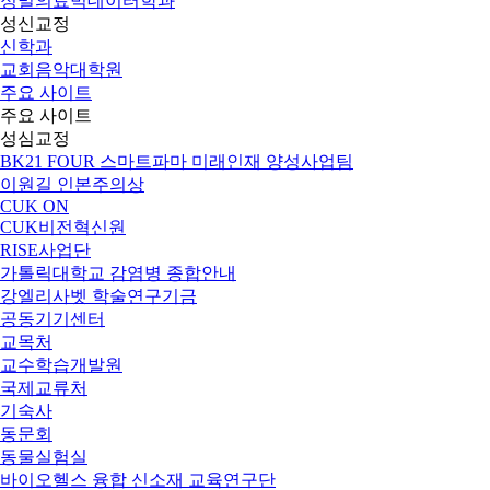
정밀의료빅데이터학과
성신교정
신학과
교회음악대학원
주요 사이트
주요 사이트
성심교정
BK21 FOUR 스마트파마 미래인재 양성사업팀
이원길 인본주의상
CUK ON
CUK비전혁신원
RISE사업단
가톨릭대학교 감염병 종합안내
강엘리사벳 학술연구기금
공동기기센터
교목처
교수학습개발원
국제교류처
기숙사
동문회
동물실험실
바이오헬스 융합 신소재 교육연구단