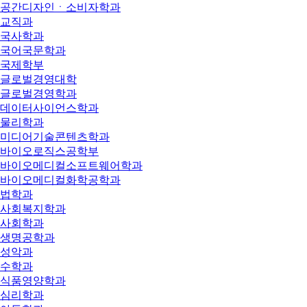
공간디자인ㆍ소비자학과
교직과
국사학과
국어국문학과
국제학부
글로벌경영대학
글로벌경영학과
데이터사이언스학과
물리학과
미디어기술콘텐츠학과
바이오로직스공학부
바이오메디컬소프트웨어학과
바이오메디컬화학공학과
법학과
사회복지학과
사회학과
생명공학과
성악과
수학과
식품영양학과
심리학과