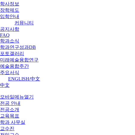
학사정보
장학제도
입학안내
커뮤니티
공지사항
FAQ
학과소식
학과연구성과DB
포토갤러리
미래예술융합연구
예술융합주간
주요서식
ENGLISH/中文
中文
모바일메뉴열기
전공 안내
전공소개
교육목표
학과 사무실
교수진
전임교수