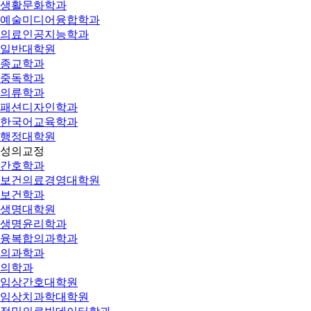
생활문화학과
예술미디어융합학과
의료인공지능학과
일반대학원
종교학과
중독학과
의류학과
패션디자인학과
한국어교육학과
행정대학원
성의교정
간호학과
보건의료경영대학원
보건학과
생명대학원
생명윤리학과
융복합의과학과
의과학과
의학과
임상간호대학원
임상치과학대학원