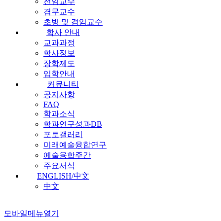
전임교수
겸무교수
초빙 및 겸임교수
학사 안내
교과과정
학사정보
장학제도
입학안내
커뮤니티
공지사항
FAQ
학과소식
학과연구성과DB
포토갤러리
미래예술융합연구
예술융합주간
주요서식
ENGLISH/中文
中文
모바일메뉴열기