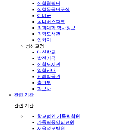
산학협력단
실험동물연구실
예비군
옴니버스파크
의과대학 학사정보
의학도서관
입학처
성신교정
대신학교
발전기금
신학도서관
입학안내
전례박물관
출판부
학보사
관련 기관
관련 기관
학교법인 가톨릭학원
가톨릭중앙의료원
서울성모병원