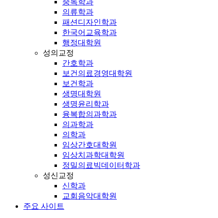
중독학과
의류학과
패션디자인학과
한국어교육학과
행정대학원
성의교정
간호학과
보건의료경영대학원
보건학과
생명대학원
생명윤리학과
융복합의과학과
의과학과
의학과
임상간호대학원
임상치과학대학원
정밀의료빅데이터학과
성신교정
신학과
교회음악대학원
주요 사이트