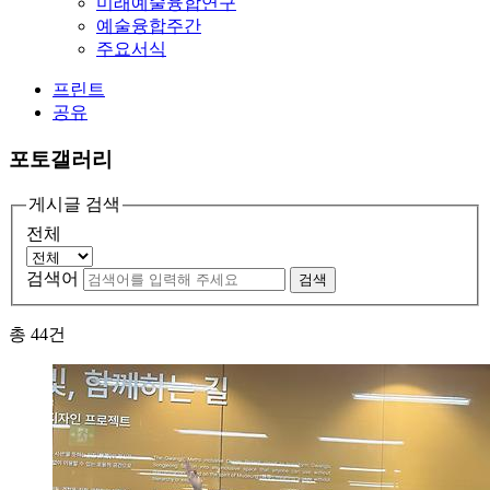
미래예술융합연구
예술융합주간
주요서식
프린트
공유
포토갤러리
게시글 검색
전체
검색어
검색
총
44
건