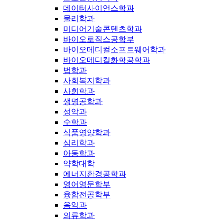
데이터사이언스학과
물리학과
미디어기술콘텐츠학과
바이오로직스공학부
바이오메디컬소프트웨어학과
바이오메디컬화학공학과
법학과
사회복지학과
사회학과
생명공학과
성악과
수학과
식품영양학과
심리학과
아동학과
약학대학
에너지환경공학과
영어영문학부
융합전공학부
음악과
의류학과