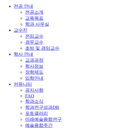
전공 안내
전공소개
교육목표
학과 사무실
교수진
전임교수
겸무교수
초빙 및 겸임교수
학사 안내
교과과정
학사정보
장학제도
입학안내
커뮤니티
공지사항
FAQ
학과소식
학과연구성과DB
포토갤러리
미래예술융합연구
예술융합주간