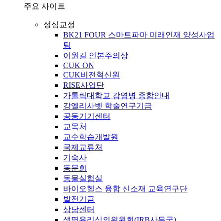
주요 사이트
성심교정
BK21 FOUR 스마트파마 미래인재 양성사업
팀
이원길 인본주의상
CUK ON
CUK비전혁신원
RISE사업단
가톨릭대학교 감염병 종합안내
강엘리사벳 학술연구기금
공동기기센터
교목처
교수학습개발원
국제교류처
기숙사
동문회
동물실험실
바이오헬스 융합 신소재 교육연구단
발전기금
상담센터
생명윤리심의위원회(IRB사무국)